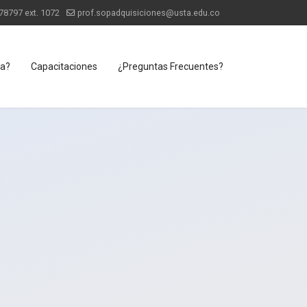
78797 ext. 1072
prof.sopadquisiciones@usta.edu.co
ra?
Capacitaciones
¿Preguntas Frecuentes?